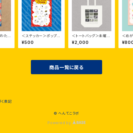
＞わた
＜ステッカー＞ポップコ
＜トートバッグ＞未確認
＜めが
ーン
飛行物体 B
なおか
¥500
¥2,000
¥80
商品一覧に戻る
づく表記
© へんてこラボ
Powered by