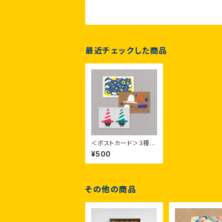
最近チェックした商品
＜ポストカード＞３種セ
ット×１枚（TenCyの宇
¥500
宙、カラーコーン兄弟、
帽子たち）
その他の商品