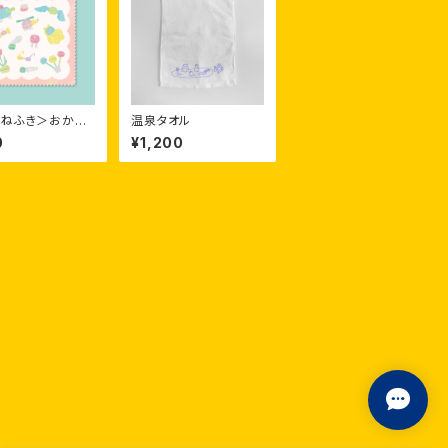
ねふき＞おかし
温泉タオル
し マカロン
0
¥1,200