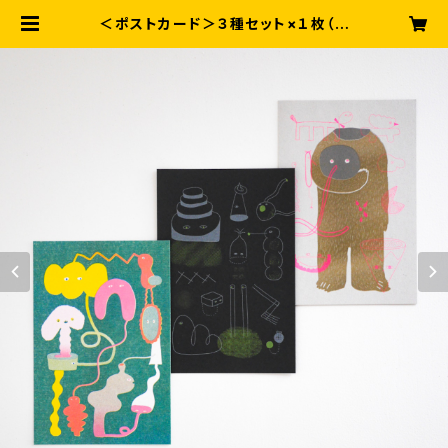
＜ポストカード＞３種セット×１枚（つ
ながるいきものたち 線のいきものたち
古代のいきものたち） | へんてこラボ