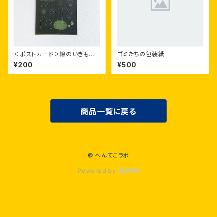
＜ポストカード＞線のいきもの
ゴミたちの包装紙
たち
¥200
¥500
商品一覧に戻る
© へんてこラボ
Powered by