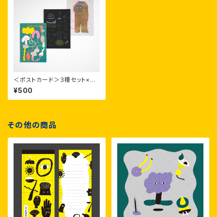
＜ポストカード＞３種セット×１
枚（つながるいきものたち 線の
¥500
いきものたち 古代のいきものた
ち）
その他の商品