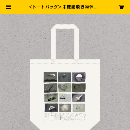
＜トートバッグ＞未確認飛行物体 B
| へんてこラボ