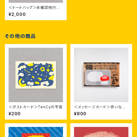
＜トートバッグ＞未確認飛行物
体 B
¥2,000
その他の商品
＜ポストカード＞TenCyの宇宙
＜メッセージカード＞赤いなぞ
の着ぐるみたち
¥200
¥800